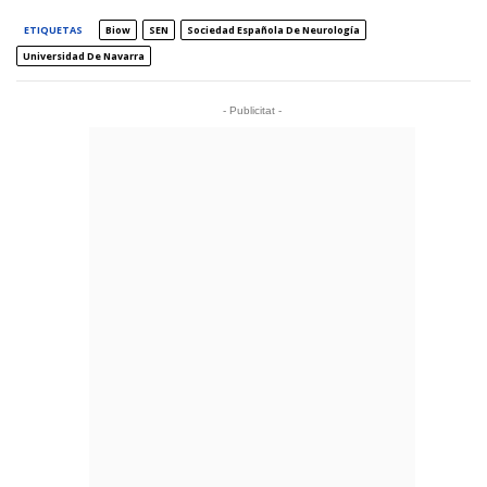
ETIQUETAS
Biow
SEN
Sociedad Española De Neurología
Universidad De Navarra
- Publicitat -