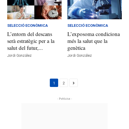
SELECCIÓ ECONÒMICA
SELECCIÓ ECONÒMICA
L’entorn del descans
L’exposoma condiciona
serà estratègic per a la
més la salut que la
salut del futur,...
genètica
Jordi González
Jordi González
1
2
- Publicitat -